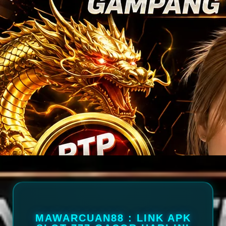
MAWARCUAN88 : LINK APK