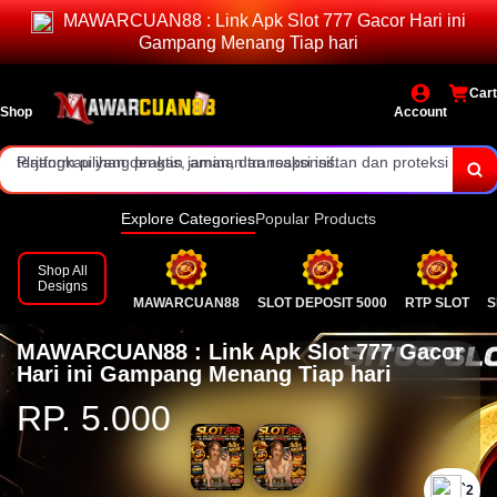
MAWARCUAN88 : Link Apk Slot 777 Gacor Hari ini
Unduh Apk SLOT88 resmi untuk akses langsung ke info pola dan
Gampang Menang Tiap hari
update RTP slot live tertinggi hari ini.
Nikmati kemudahan bermain dengan sistem slot deposit 5000
Cart
Shop
Account
terjangkau yang praktis, aman, dan responsif.
Platform pilihan dengan jaminan transaksi instan dan proteksi data
optimal untuk kenyamanan Anda.
Bergabunglah bersama komunitas SLOT88 sekarang dan
manfaatkan peluang jackpot harian Anda!
Explore Categories
Popular Products
Shop All
Designs
MAWARCUAN88
SLOT DEPOSIT 5000
RTP SLOT
S
MAWARCUAN88 : Link Apk Slot 777 Gacor
Hari ini Gampang Menang Tiap hari
RP. 5.000
`2