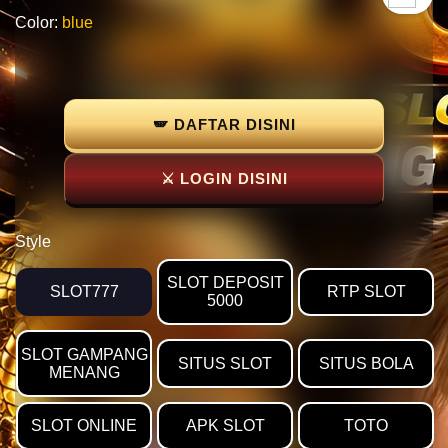
Color:
blue
🪽 DAFTAR DISINI
⚔ LOGIN DISINI
Style
SLOT DEPOSIT
SLOT777
RTP SLOT
5000
SLOT GAMPANG
SITUS SLOT
SITUS BOLA
MENANG
SLOT ONLINE
APK SLOT
TOTO