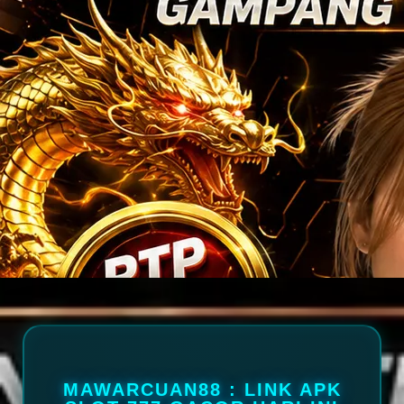
MAWARCUAN88 : LINK APK