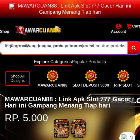
MAWARCUAN88 : Link Apk Slot 777 Gacor Hari ini
Unduh Apk SLOT88 resmi untuk akses langsung ke info pola dan
Gampang Menang Tiap hari
update RTP slot live tertinggi hari ini.
Nikmati kemudahan bermain dengan sistem slot deposit 5000
Cart
Shop
Account
terjangkau yang praktis, aman, dan responsif.
Platform pilihan dengan jaminan transaksi instan dan proteksi data
optimal untuk kenyamanan Anda.
Bergabunglah bersama komunitas SLOT88 sekarang dan
manfaatkan peluang jackpot harian Anda!
Explore Categories
Popular Products
Shop All
Designs
MAWARCUAN88
SLOT DEPOSIT 5000
RTP SLOT
S
MAWARCUAN88 : Link Apk Slot 777 Gacor
Hari ini Gampang Menang Tiap hari
RP. 5.000
`2