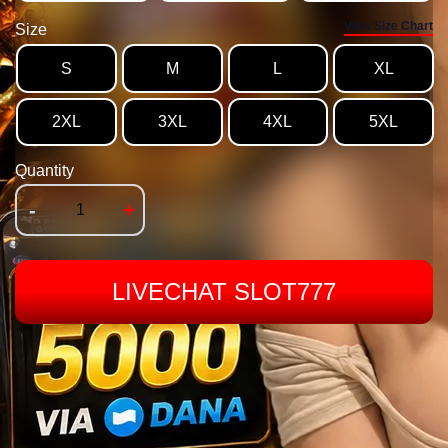
View Size Chart
Size
S
M
L
XL
2XL
3XL
4XL
5XL
Quantity
-
+
LIVECHAT SLOT777